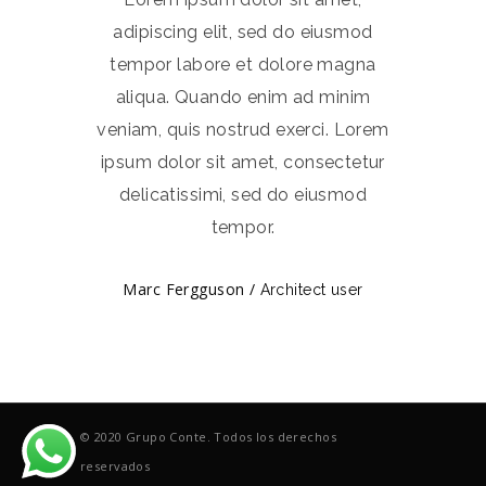
mod
adipiscing elit, sed do eiusmod
ad
gna
tempor labore et dolore magna
te
nim
aliqua. Quando enim ad minim
al
Lorem
veniam, quis nostrud exerci. Lorem
veni
tetur
ipsum dolor sit amet, consectetur
ipsu
mod
delicatissimi, sed do eiusmod
de
tempor.
Marc Fergguson /
Architect user
© 2020 Grupo Conte. Todos los derechos
reservados