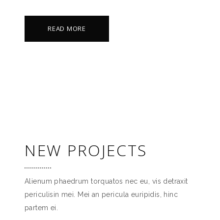
READ MORE
NEW PROJECTS
Alienum phaedrum torquatos nec eu, vis detraxit
periculisin mei. Mei an pericula euripidis, hinc
partem ei.